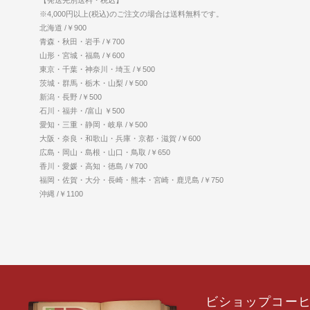
※4,000円以上(税込)のご注文の場合は送料無料です。
北海道 /￥900
青森・秋田・岩手 /￥700
山形・宮城・福島 /￥600
東京・千葉・神奈川・埼玉 /￥500
茨城・群馬・栃木・山梨 /￥500
新潟・長野 /￥500
石川・福井・/富山 ￥500
愛知・三重・静岡・岐阜 /￥500
大阪・奈良・和歌山・兵庫・京都・滋賀 /￥600
広島・岡山・島根・山口・鳥取 /￥650
香川・愛媛・高知・徳島 /￥700
福岡・佐賀・大分・長崎・熊本・宮崎・鹿児島 /￥750
沖縄 /￥1100
ビショップコー