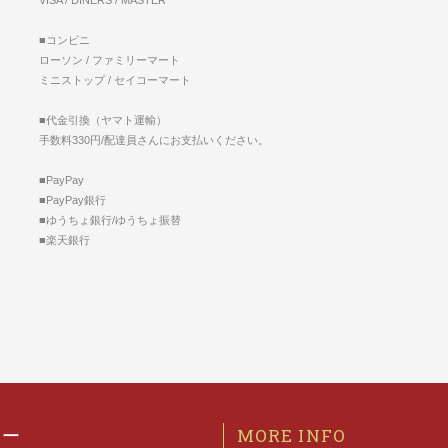
■コンビニ
ローソン / ファミリーマート
ミニストップ / セイコーマート
■代金引換（ヤマト運輸）
手数料330円/配達員さんにお支払いください。
■PayPay
■PayPay銀行
■ゆうちょ銀行/ゆうちょ振替
■楽天銀行
MORE INFO
ヒー