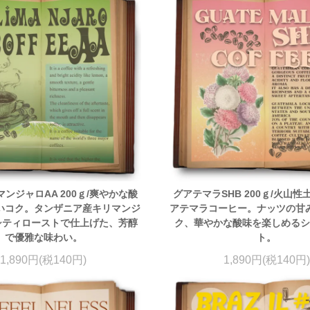
マンジャロAA 200ｇ/爽やかな酸
グアテマラSHB 200ｇ/火山
いコク。タンザニア産キリマンジ
アテマラコーヒー。ナッツの甘
シティローストで仕上げた、芳醇
ク、華やかな酸味を楽しめる
で優雅な味わい。
ト。
1,890円(税140円)
1,890円(税140円)