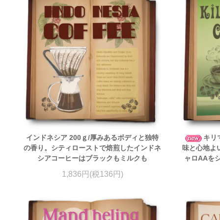
インドネシア 200ｇ/厚みあるボディと独特
キリ
の香り。シティローストで焙煎したインドネ
味と心地よ
シアコーヒーはブラックもミルクも
ャロAAを
1,836円(税136円)