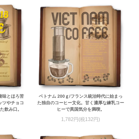
な酸味とほろ苦
ベトナム 200ｇ/フランス統治時代に始まっ
ナッツやチョコ
た独自のコーヒー文化。甘く濃厚な練乳コー
した飲み口。
ヒーで異国気分を満喫。
1,782円(税132円)