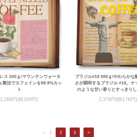
レス 200ｇ/マウンテンウォータ
ブラジル#18 500ｇ/やわらか
製法でカフェインを99.9%カッ
さが調和するブラジル #18。
ト
のような甘い香りとすっきり
2,268円(税168円)
2,376円(税176円)
<
1
2
3
>