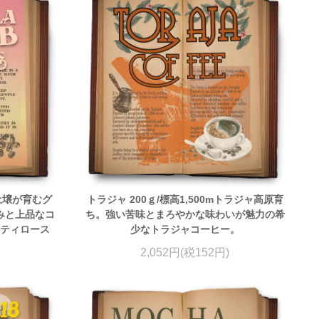
性土壌が育むグ
トラジャ 200ｇ/標高1,500mトラジャ高原育
みと上品なコ
ち。強い苦味とまろやかな味わいが魅力の希
シティロース
少なトラジャコーヒー。
2,052円(税152円)