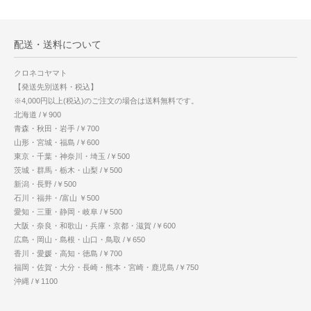
配送・送料について
クロネコヤマト
【発送先別送料・税込】
※4,000円以上(税込)のご注文の場合は送料無料です。
北海道 /￥900
青森・秋田・岩手 /￥700
山形・宮城・福島 /￥600
東京・千葉・神奈川・埼玉 /￥500
茨城・群馬・栃木・山梨 /￥500
新潟・長野 /￥500
石川・福井・/富山 ￥500
愛知・三重・静岡・岐阜 /￥500
大阪・奈良・和歌山・兵庫・京都・滋賀 /￥600
広島・岡山・島根・山口・鳥取 /￥650
香川・愛媛・高知・徳島 /￥700
福岡・佐賀・大分・長崎・熊本・宮崎・鹿児島 /￥750
沖縄 /￥1100