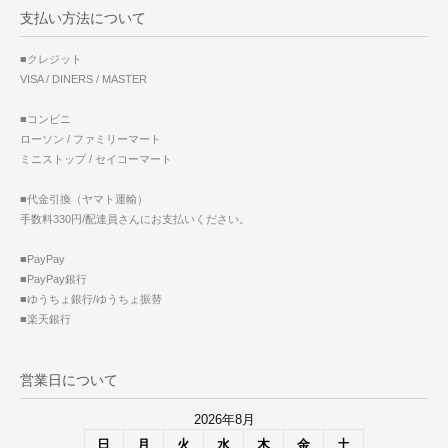
支払い方法について
■クレジット
VISA / DINERS / MASTER
■コンビニ
ローソン / ファミリーマート
ミニストップ / セイコーマート
■代金引換（ヤマト運輸）
手数料330円/配達員さんにお支払いください。
■PayPay
■PayPay銀行
■ゆうちょ銀行/ゆうちょ振替
■楽天銀行
営業日について
2026年8月
日
月
火
水
木
金
土