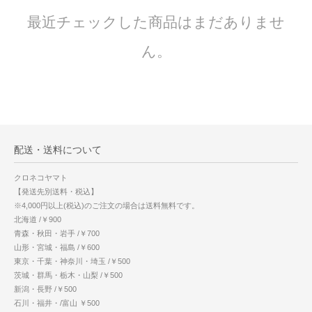
最近チェックした商品はまだありませ
ん。
配送・送料について
クロネコヤマト
【発送先別送料・税込】
※4,000円以上(税込)のご注文の場合は送料無料です。
北海道 /￥900
青森・秋田・岩手 /￥700
山形・宮城・福島 /￥600
東京・千葉・神奈川・埼玉 /￥500
茨城・群馬・栃木・山梨 /￥500
新潟・長野 /￥500
石川・福井・/富山 ￥500