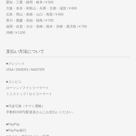
愛知・三重・静岡・岐阜 /￥500
大阪・奈良・和歌山・兵庫・京都・滋賀 /￥600
広島・岡山・島根・山口・鳥取 /￥650
香川・愛媛・高知・徳島 /￥700
福岡・佐賀・大分・長崎・熊本・宮崎・鹿児島 /￥750
沖縄 /￥1100
支払い方法について
■クレジット
VISA / DINERS / MASTER
■コンビニ
ローソン / ファミリーマート
ミニストップ / セイコーマート
■代金引換（ヤマト運輸）
手数料330円/配達員さんにお支払いください。
■PayPay
■PayPay銀行