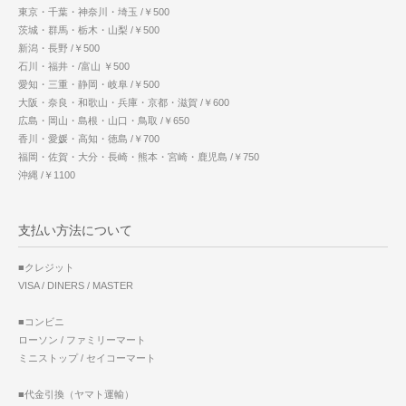
東京・千葉・神奈川・埼玉 /￥500
茨城・群馬・栃木・山梨 /￥500
新潟・長野 /￥500
石川・福井・/富山 ￥500
愛知・三重・静岡・岐阜 /￥500
大阪・奈良・和歌山・兵庫・京都・滋賀 /￥600
広島・岡山・島根・山口・鳥取 /￥650
香川・愛媛・高知・徳島 /￥700
福岡・佐賀・大分・長崎・熊本・宮崎・鹿児島 /￥750
沖縄 /￥1100
支払い方法について
■クレジット
VISA / DINERS / MASTER
■コンビニ
ローソン / ファミリーマート
ミニストップ / セイコーマート
■代金引換（ヤマト運輸）