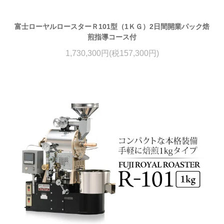
富士ローヤルロースターＲ101型（1ＫＧ）2日間開業パック焙
煎指導コース付
1,730,300円(税157,300円)