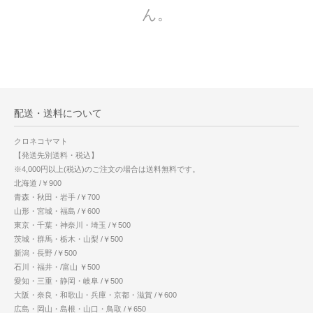
ん。
配送・送料について
クロネコヤマト
【発送先別送料・税込】
※4,000円以上(税込)のご注文の場合は送料無料です。
北海道 /￥900
青森・秋田・岩手 /￥700
山形・宮城・福島 /￥600
東京・千葉・神奈川・埼玉 /￥500
茨城・群馬・栃木・山梨 /￥500
新潟・長野 /￥500
石川・福井・/富山 ￥500
愛知・三重・静岡・岐阜 /￥500
大阪・奈良・和歌山・兵庫・京都・滋賀 /￥600
広島・岡山・島根・山口・鳥取 /￥650