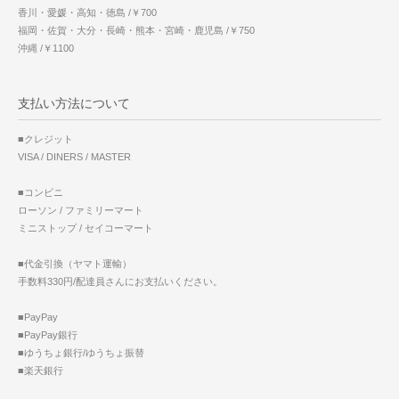
香川・愛媛・高知・徳島 /￥700
福岡・佐賀・大分・長崎・熊本・宮崎・鹿児島 /￥750
沖縄 /￥1100
支払い方法について
■クレジット
VISA / DINERS / MASTER
■コンビニ
ローソン / ファミリーマート
ミニストップ / セイコーマート
■代金引換（ヤマト運輸）
手数料330円/配達員さんにお支払いください。
■PayPay
■PayPay銀行
■ゆうちょ銀行/ゆうちょ振替
■楽天銀行