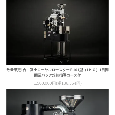
数量限定1台 富士ローヤルロースターＲ101型（1ＫＧ）1日間
開業パック焙煎指導コース付
1,500,000円(税136,364円)