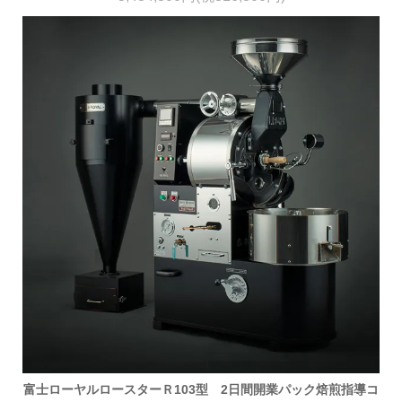
富士ローヤルロースターＲ103型 2日間開業パック焙煎指導コ