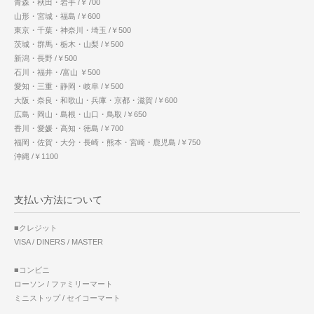
青森・秋田・岩手 /￥700
山形・宮城・福島 /￥600
東京・千葉・神奈川・埼玉 /￥500
茨城・群馬・栃木・山梨 /￥500
新潟・長野 /￥500
石川・福井・/富山 ￥500
愛知・三重・静岡・岐阜 /￥500
大阪・奈良・和歌山・兵庫・京都・滋賀 /￥600
広島・岡山・島根・山口・鳥取 /￥650
香川・愛媛・高知・徳島 /￥700
福岡・佐賀・大分・長崎・熊本・宮崎・鹿児島 /￥750
沖縄 /￥1100
支払い方法について
■クレジット
VISA / DINERS / MASTER
■コンビニ
ローソン / ファミリーマート
ミニストップ / セイコーマート