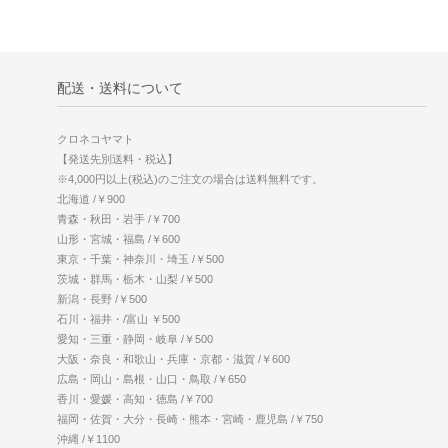
配送・送料について
クロネコヤマト
【発送先別送料・税込】
※4,000円以上(税込)のご注文の場合は送料無料です。
北海道 /￥900
青森・秋田・岩手 /￥700
山形・宮城・福島 /￥600
東京・千葉・神奈川・埼玉 /￥500
茨城・群馬・栃木・山梨 /￥500
新潟・長野 /￥500
石川・福井・/富山 ￥500
愛知・三重・静岡・岐阜 /￥500
大阪・奈良・和歌山・兵庫・京都・滋賀 /￥600
広島・岡山・島根・山口・鳥取 /￥650
香川・愛媛・高知・徳島 /￥700
福岡・佐賀・大分・長崎・熊本・宮崎・鹿児島 /￥750
沖縄 /￥1100