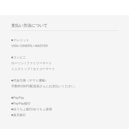
支払い方法について
■クレジット
VISA / DINERS / MASTER
■コンビニ
ローソン / ファミリーマート
ミニストップ / セイコーマート
■代金引換（ヤマト運輸）
手数料330円/配達員さんにお支払いください。
■PayPay
■PayPay銀行
■ゆうちょ銀行/ゆうちょ振替
■楽天銀行