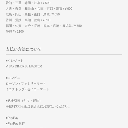
愛知・三重・静岡・岐阜 /￥500
大阪・奈良・和歌山・兵庫・京都・滋賀 /￥600
広島・岡山・島根・山口・鳥取 /￥650
香川・愛媛・高知・徳島 /￥700
福岡・佐賀・大分・長崎・熊本・宮崎・鹿児島 /￥750
沖縄 /￥1100
支払い方法について
■クレジット
VISA / DINERS / MASTER
■コンビニ
ローソン / ファミリーマート
ミニストップ / セイコーマート
■代金引換（ヤマト運輸）
手数料330円/配達員さんにお支払いください。
■PayPay
■PayPay銀行