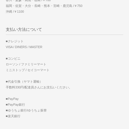
香川・愛媛・高知・徳島 /￥700
福岡・佐賀・大分・長崎・熊本・宮崎・鹿児島 /￥750
沖縄 /￥1100
支払い方法について
■クレジット
VISA / DINERS / MASTER
■コンビニ
ローソン / ファミリーマート
ミニストップ / セイコーマート
■代金引換（ヤマト運輸）
手数料330円/配達員さんにお支払いください。
■PayPay
■PayPay銀行
■ゆうちょ銀行/ゆうちょ振替
■楽天銀行