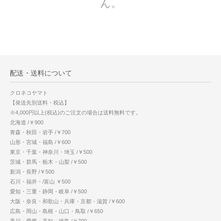
ん。
配送・送料について
クロネコヤマト
【発送先別送料・税込】
※4,000円以上(税込)のご注文の場合は送料無料です。
北海道 /￥900
青森・秋田・岩手 /￥700
山形・宮城・福島 /￥600
東京・千葉・神奈川・埼玉 /￥500
茨城・群馬・栃木・山梨 /￥500
新潟・長野 /￥500
石川・福井・/富山 ￥500
愛知・三重・静岡・岐阜 /￥500
大阪・奈良・和歌山・兵庫・京都・滋賀 /￥600
広島・岡山・島根・山口・鳥取 /￥650