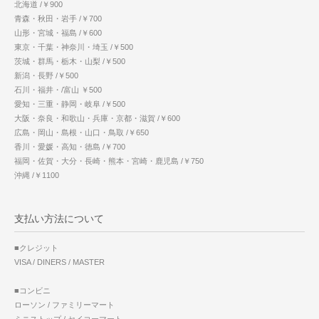
北海道 /￥900
青森・秋田・岩手 /￥700
山形・宮城・福島 /￥600
東京・千葉・神奈川・埼玉 /￥500
茨城・群馬・栃木・山梨 /￥500
新潟・長野 /￥500
石川・福井・/富山 ￥500
愛知・三重・静岡・岐阜 /￥500
大阪・奈良・和歌山・兵庫・京都・滋賀 /￥600
広島・岡山・島根・山口・鳥取 /￥650
香川・愛媛・高知・徳島 /￥700
福岡・佐賀・大分・長崎・熊本・宮崎・鹿児島 /￥750
沖縄 /￥1100
支払い方法について
■クレジット
VISA / DINERS / MASTER
■コンビニ
ローソン / ファミリーマート
ミニストップ / セイコーマート