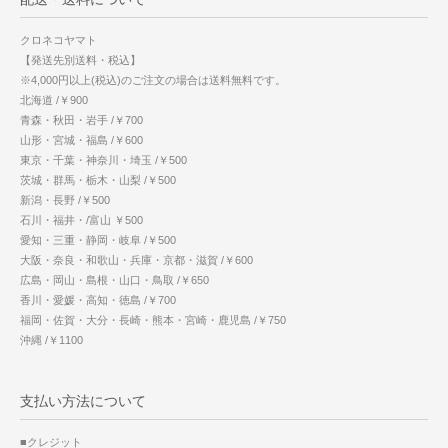
クロネコヤマト
【発送先別送料・税込】
※4,000円以上(税込)のご注文の場合は送料無料です。
北海道 /￥900
青森・秋田・岩手 /￥700
山形・宮城・福島 /￥600
東京・千葉・神奈川・埼玉 /￥500
茨城・群馬・栃木・山梨 /￥500
新潟・長野 /￥500
石川・福井・/富山 ￥500
愛知・三重・静岡・岐阜 /￥500
大阪・奈良・和歌山・兵庫・京都・滋賀 /￥600
広島・岡山・島根・山口・鳥取 /￥650
香川・愛媛・高知・徳島 /￥700
福岡・佐賀・大分・長崎・熊本・宮崎・鹿児島 /￥750
沖縄 /￥1100
支払い方法について
■クレジット