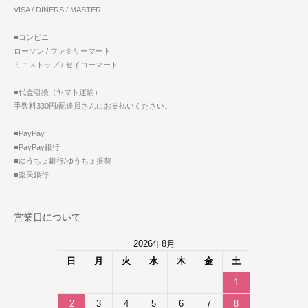
VISA / DINERS / MASTER
■コンビニ
ローソン / ファミリーマート
ミニストップ / セイコーマート
■代金引換（ヤマト運輸）
手数料330円/配達員さんにお支払いください。
■PayPay
■PayPay銀行
■ゆうちょ銀行/ゆうちょ振替
■楽天銀行
営業日について
2026年8月
日
月
火
水
木
金
土
1
2
3
4
5
6
7
8