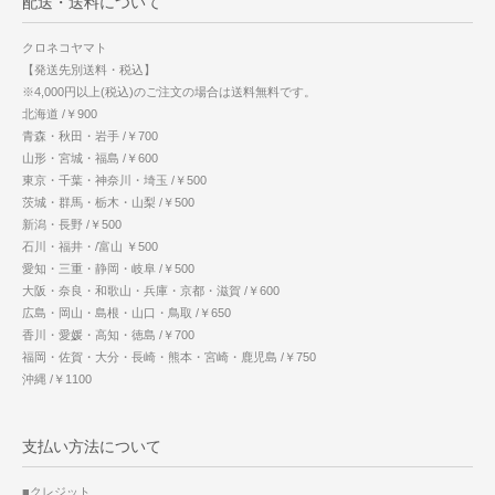
配送・送料について
クロネコヤマト
【発送先別送料・税込】
※4,000円以上(税込)のご注文の場合は送料無料です。
北海道 /￥900
青森・秋田・岩手 /￥700
山形・宮城・福島 /￥600
東京・千葉・神奈川・埼玉 /￥500
茨城・群馬・栃木・山梨 /￥500
新潟・長野 /￥500
石川・福井・/富山 ￥500
愛知・三重・静岡・岐阜 /￥500
大阪・奈良・和歌山・兵庫・京都・滋賀 /￥600
広島・岡山・島根・山口・鳥取 /￥650
香川・愛媛・高知・徳島 /￥700
福岡・佐賀・大分・長崎・熊本・宮崎・鹿児島 /￥750
沖縄 /￥1100
支払い方法について
■クレジット