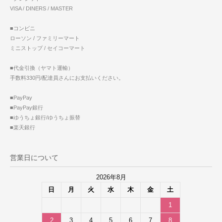
VISA / DINERS / MASTER
■コンビニ
ローソン / ファミリーマート
ミニストップ / セイコーマート
■代金引換（ヤマト運輸）
手数料330円/配達員さんにお支払いください。
■PayPay
■PayPay銀行
■ゆうちょ銀行/ゆうちょ振替
■楽天銀行
営業日について
2026年8月
日
月
火
水
木
金
土
1
2
3
4
5
6
7
8