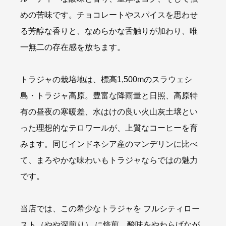
めの苦味です。チョコレートやスパイスを思わせ
る芳醇な香りと、なめらかな舌触りが加わり、唯
一無二の存在感を放ちます。
トラジャの栽培地は、標高1,500mのスラウェシ
島・トラジャ高原。豊富な降雨量と日照、高原特
有の昼夜の寒暖差、水はけの良い火山灰土壌とい
った理想的なテロワールが、上質なコーヒーを育
みます。同じインドネシア産のマンデリンに比べ
て、まろやかな味わいもトラジャならではの魅力
です。
当店では、この希少なトラジャを フルシティロー
スト（やや深煎り） に焙煎。酸味をやわらげなが