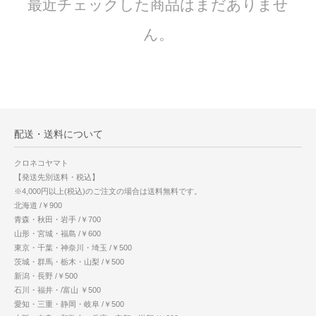
最近チェックした商品はまだありませ
ん。
配送・送料について
クロネコヤマト
【発送先別送料・税込】
※4,000円以上(税込)のご注文の場合は送料無料です。
北海道 /￥900
青森・秋田・岩手 /￥700
山形・宮城・福島 /￥600
東京・千葉・神奈川・埼玉 /￥500
茨城・群馬・栃木・山梨 /￥500
新潟・長野 /￥500
石川・福井・/富山 ￥500
愛知・三重・静岡・岐阜 /￥500