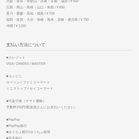
大阪・奈良・和歌山・兵庫・京都・滋賀 /￥600
広島・岡山・島根・山口・鳥取 /￥650
香川・愛媛・高知・徳島 /￥700
福岡・佐賀・大分・長崎・熊本・宮崎・鹿児島 /￥750
沖縄 /￥1100
支払い方法について
■クレジット
VISA / DINERS / MASTER
■コンビニ
ローソン / ファミリーマート
ミニストップ / セイコーマート
■代金引換（ヤマト運輸）
手数料330円/配達員さんにお支払いください。
■PayPay
■PayPay銀行
■ゆうちょ銀行/ゆうちょ振替
■楽天銀行