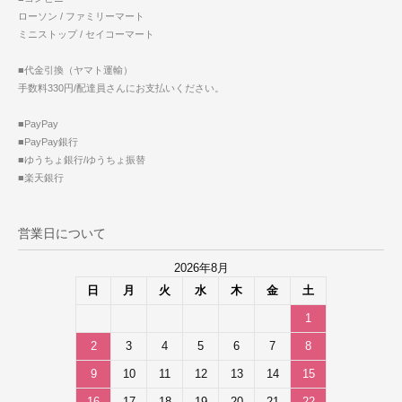
ローソン / ファミリーマート
ミニストップ / セイコーマート
■代金引換（ヤマト運輸）
手数料330円/配達員さんにお支払いください。
■PayPay
■PayPay銀行
■ゆうちょ銀行/ゆうちょ振替
■楽天銀行
営業日について
2026年8月
日
月
火
水
木
金
土
1
2
3
4
5
6
7
8
9
10
11
12
13
14
15