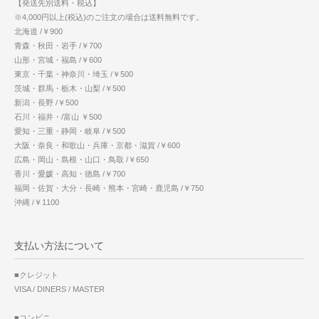
【発送先別送料・税込】
※4,000円以上(税込)のご注文の場合は送料無料です。
北海道 /￥900
青森・秋田・岩手 /￥700
山形・宮城・福島 /￥600
東京・千葉・神奈川・埼玉 /￥500
茨城・群馬・栃木・山梨 /￥500
新潟・長野 /￥500
石川・福井・/富山 ￥500
愛知・三重・静岡・岐阜 /￥500
大阪・奈良・和歌山・兵庫・京都・滋賀 /￥600
広島・岡山・島根・山口・鳥取 /￥650
香川・愛媛・高知・徳島 /￥700
福岡・佐賀・大分・長崎・熊本・宮崎・鹿児島 /￥750
沖縄 /￥1100
支払い方法について
■クレジット
VISA / DINERS / MASTER
■コンビニ